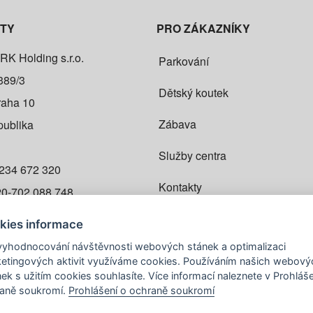
TY
PRO ZÁKAZNÍKY
 Holding s.r.o.
Parkování
389/3
Dětský koutek
raha 10
Zábava
publika
Služby centra
234 672 320
Kontakty
0-702 088 748
opark.cz
Kariéra
kies informace
vyhodnocování návštěvnosti webových stánek a optimalizaci
Infostánek
at
etingových aktivit využíváme cookies. Používáním našich webový
nek s užitím cookies souhlasíte. Více informací naleznete v Prohláše
aně soukromí.
Prohlášení o ochraně soukromí