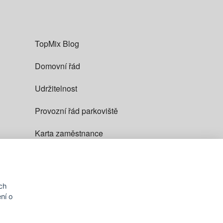
TopMix Blog
Domovní řád
Udržitelnost
Provozní řád parkoviště
Karta zaměstnance
ch
ní o