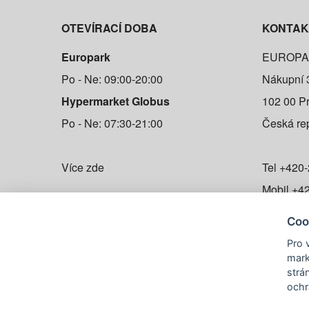
OTEVÍRACÍ DOBA
KONTAK
Europark
EUROPARK
Po - Ne: 09:00-20:00
Nákupní 
Hypermarket Globus
102 00 P
Po - Ne: 07:30-21:00
Česká re
Více zde
Tel
+420-
Mobil
+42
info@eur
Coo
Pro 
Navigov
mark
strá
ochr