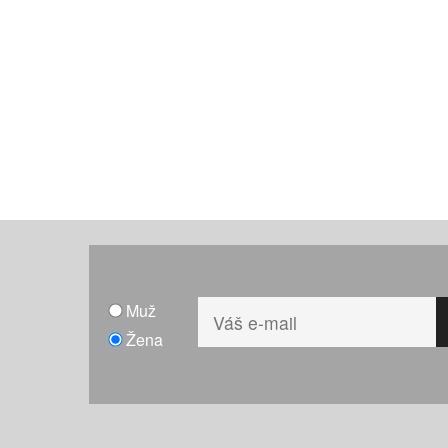
Muž
Žena