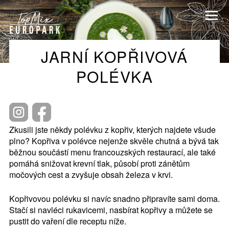
JARNÍ KOPŘIVOVÁ
POLÉVKA
Zkusili jste někdy polévku z kopřiv, kterých najdete všude
plno? Kopřiva v polévce nejenže skvěle chutná a bývá tak
běžnou součástí menu francouzských restaurací, ale také
pomáhá snižovat krevní tlak, působí proti zánětům
močových cest a zvyšuje obsah železa v krvi.
Kopřivovou polévku si navíc snadno připravíte sami doma.
Stačí si navléci rukavicemi, nasbírat kopřivy a můžete se
pustit do vaření dle receptu níže.