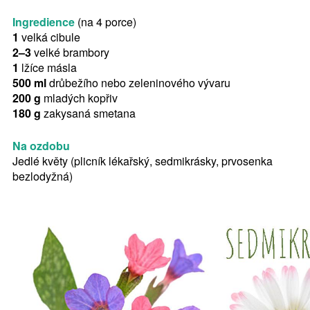
Ingredience
(na 4 porce)
1
velká cibule
2–3
velké brambory
1
lžíce másla
500 ml
drůbežího nebo zeleninového vývaru
200 g
mladých kopřiv
180
g
zakysaná smetana
Na ozdobu
Jedlé květy (plicník lékařský, sedmikrásky, prvosenka
bezlodyžná)