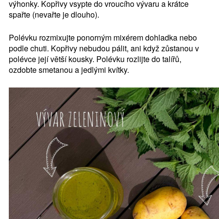
výhonky. Kopřivy vsypte do vroucího vývaru a krátce
spařte (nevařte je dlouho).
Polévku rozmixujte ponorným mixérem dohladka nebo
podle chuti. Kopřivy nebudou pálit, ani když zůstanou v
polévce její větší kousky. Polévku rozlijte do talířů,
ozdobte smetanou a jedlými kvítky.