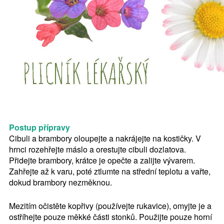
Postup přípravy
Cibuli a brambory oloupejte a nakrájejte na kostičky. V
hrnci rozehřejte máslo a orestujte cibuli dozlatova.
Přidejte brambory, krátce je opečte a zalijte vývarem.
Zahřejte až k varu, poté ztlumte na střední teplotu a vařte,
dokud brambory nezměknou.
Mezitím očistěte kopřivy (používejte rukavice), omyjte je a
ostříhejte pouze měkké části stonků. Použijte pouze horní